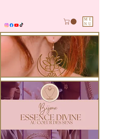
ME
NU