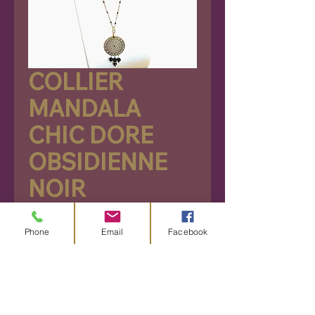
COLLIER
MANDALA
CHIC DORE
OBSIDIENNE
NOIR
Prix
28,90 €
Phone
Email
Facebook
Rupture de stock
Découvrez notre magnifique