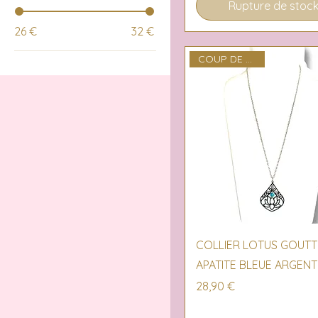
Rupture de stoc
26 €
32 €
COUP DE COEUR
Aperçu rapide
COLLIER LOTUS GOUTT
APATITE BLEUE ARGENT
Prix
28,90 €