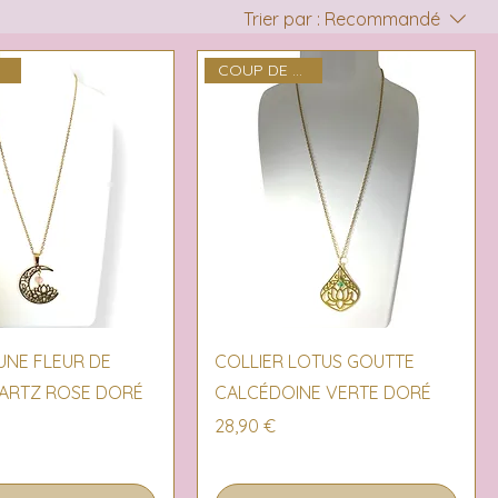
Trier par :
Recommandé
R
COUP DE COEUR
erçu rapide
Aperçu rapide
UNE FLEUR DE
COLLIER LOTUS GOUTTE
ARTZ ROSE DORÉ
CALCÉDOINE VERTE DORÉ
Prix
28,90 €