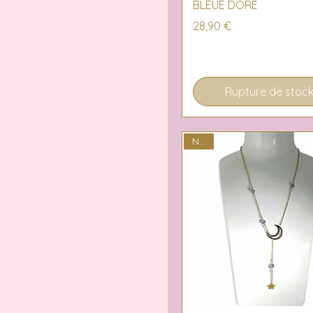
BLEUE DORÉ
Prix
28,90 €
Rupture de stoc
NEW