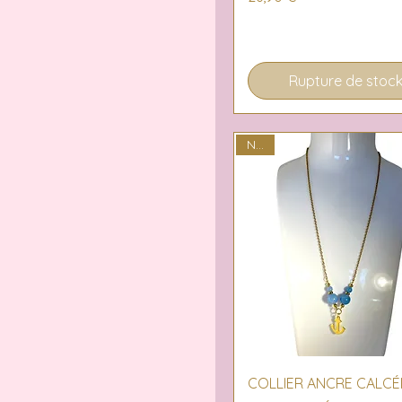
Rupture de stoc
NEW
Aperçu rapide
COLLIER ANCRE CALCÉ