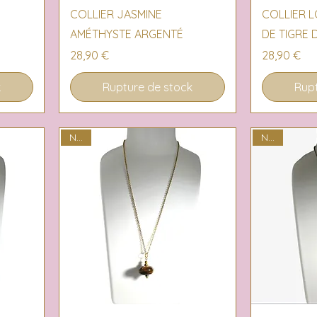
Aperçu rapide
Ap
COLLIER JASMINE
COLLIER L
AMÉTHYSTE ARGENTÉ
DE TIGRE
Prix
Prix
28,90 €
28,90 €
k
Rupture de stock
Rupt
NEW
NEW