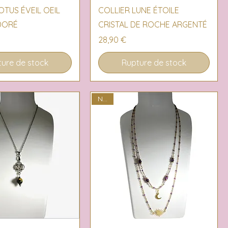
erçu rapide
Aperçu rapide
OTUS ÉVEIL OEIL
COLLIER LUNE ÉTOILE
 DORÉ
CRISTAL DE ROCHE ARGENTÉ
Prix
28,90 €
ure de stock
Rupture de stock
NEW