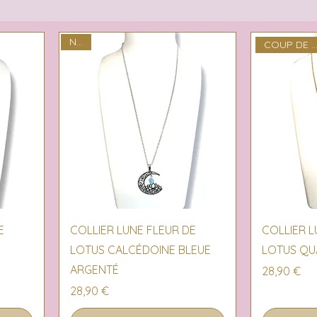
NEW
COUP DE COEU
Aperçu rapide
Ap
E
COLLIER LUNE FLEUR DE
COLLIER L
LOTUS CALCÉDOINE BLEUE
LOTUS QU
ARGENTÉ
Prix
28,90 €
Prix
28,90 €