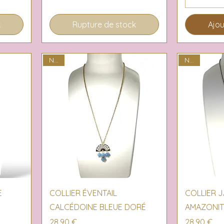
k
Rupture de stock
Ajou
NEW
NEW
Aperçu rapide
Ap
E
COLLIER ÉVENTAIL
COLLIER J
CALCÉDOINE BLEUE DORÉ
AMAZONIT
Prix
Prix
28,90 €
28,90 €