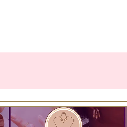
EAU
LA COLLECTION
BRACELETS
BOUCLES D'OREILLES
C