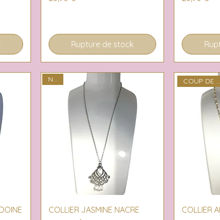
k
Rupture de stock
Rupt
NEW
COUP DE COEU
Aperçu rapide
Ap
DOINE
COLLIER JASMINE NACRE
COLLIER A