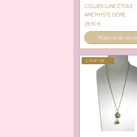
Aperçu rapide
COLLIER LUNE ÉTOILE
AMÉTHYSTE DORÉ
Prix
28,90 €
Rupture de stoc
COUP DE COEUR