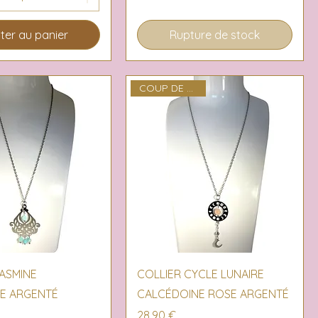
ter au panier
Rupture de stock
COUP DE COEUR
erçu rapide
Aperçu rapide
ASMINE
COLLIER CYCLE LUNAIRE
E ARGENTÉ
CALCÉDOINE ROSE ARGENTÉ
Prix
28,90 €