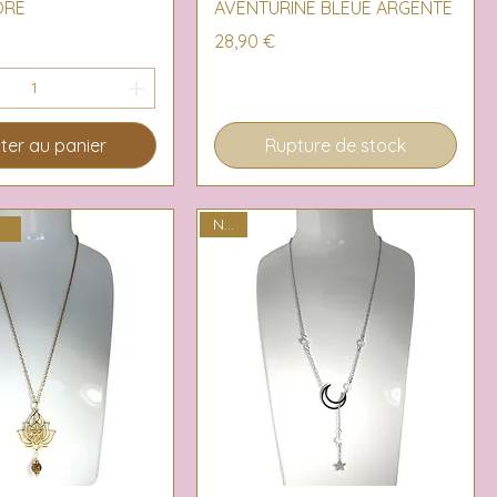
ORÉ
AVENTURINE BLEUE ARGENTÉ
Prix
28,90 €
ter au panier
Rupture de stock
NEW
R