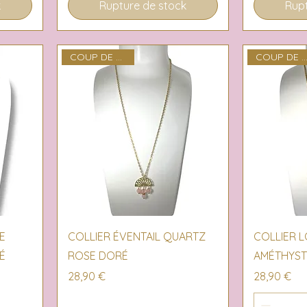
k
Rupture de stock
Rupt
COUP DE COEUR
COUP DE COEU
Aperçu rapide
Ap
E
COLLIER ÉVENTAIL QUARTZ
COLLIER 
É
ROSE DORÉ
AMÉTHYST
Prix
Prix
28,90 €
28,90 €