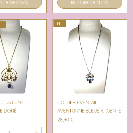
ure de stock
Rupture de stock
NEW
R
erçu rapide
Aperçu rapide
LOTUS LUNE
COLLIER ÉVENTAIL
E DORÉ
AVENTURINE BLEUE ARGENTÉ
Prix
28,90 €