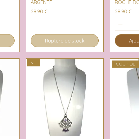
ARGENTÉ
ROCHE D
Prix
Prix
28,90 €
28,90 €
k
Rupture de stock
Ajou
NEW
COUP DE COEU