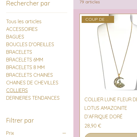
79 articles
Rechercher par
COUP DE COEUR
Tous les articles
ACCESSOIRES
BAGUES
BOUCLES D'OREILLES
BRACELETS
BRACELETS 6MM
BRACELETS 8 MM
BRACELETS CHAINES
CHAINES DE CHEVILLES
COLLIERS
DERNIERES TENDANCES
Aperçu rapide
COLLIER LUNE FLEUR D
LOTUS AMAZONITE
D’AFRIQUE DORÉ
Filtrer par
Prix
28,90 €
Prix