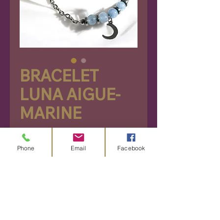
BRACELET
LUNA AIGUE-
MARINE
Prix
26,90 €
Phone
Email
Facebook
Rupture de stock
Découvrez ce superbe
bracelet lune en acier
inoxydable, aigue-marine et