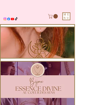
ME
NU