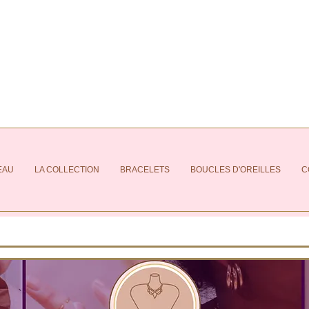
EAU
LA COLLECTION
BRACELETS
BOUCLES D'OREILLES
C