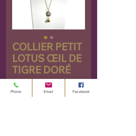
COLLIER PETIT
LOTUS ŒIL DE
TIGRE DORÉ
Prix
27,90 €
Phone
Email
Facebook
Rupture de stock
Découvrez ce magnifique
collier orné d'un lotus délicat
et d'une pierre d'œil de tigre,