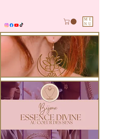
ME
NU