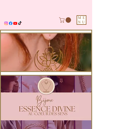
ME
NU