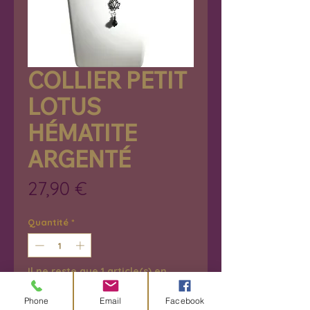
COLLIER PETIT
LOTUS
HÉMATITE
ARGENTÉ
Prix
27,90 €
Quantité
*
Il ne reste que 1 article(s) en
stock
Phone
Email
Facebook