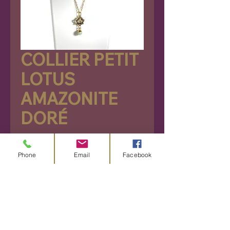
COLLIER PETIT
LOTUS
AMAZONITE
DORÉ
Prix
27,90 €
Phone
Email
Facebook
Rupture de stock
Découvrez ce magnifique
collier de couleur dorée, orné
de perles en amazonite bleu