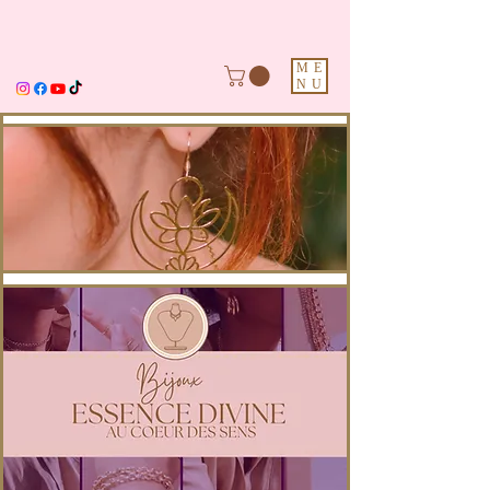
ME
NU