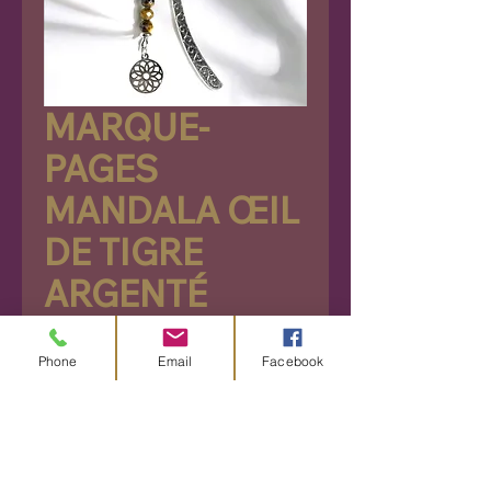
MARQUE-
PAGES
MANDALA ŒIL
DE TIGRE
ARGENTÉ
Prix
9,90 €
Phone
Email
Facebook
Rupture de stock
Découvrez notre marque-