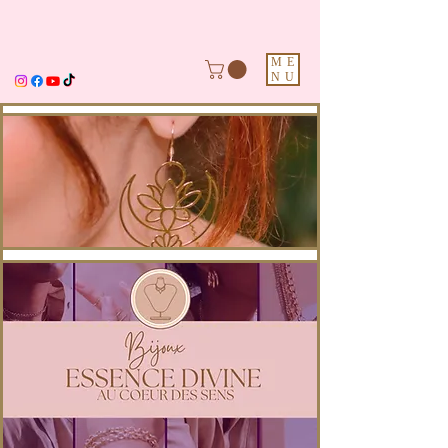
ME
NU