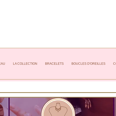
EAU
LA COLLECTION
BRACELETS
BOUCLES D'OREILLES
C