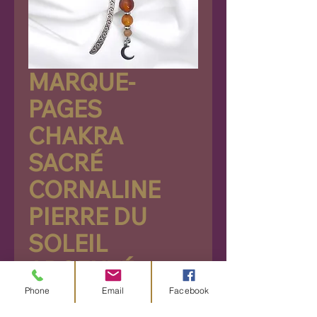
MARQUE-
PAGES
CHAKRA
SACRÉ
CORNALINE
PIERRE DU
SOLEIL
ARGENTÉ
Phone
Email
Facebook
Prix
9,90 €