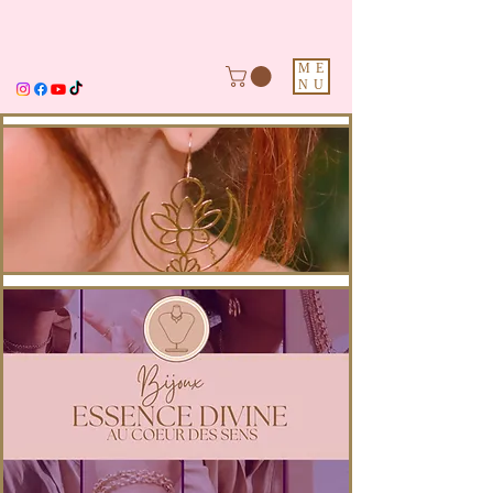
ME
NU