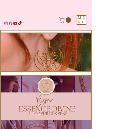
ME
NU