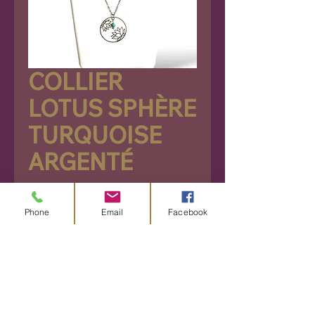
COLLIER
LOTUS SPHÈRE
TURQUOISE
ARGENTÉ
Prix
26,90 €
Phone
Email
Facebook
Rupture de stock
Découvrez ce sublime collier
ajustable au design
harmonieux, mettant en valeur