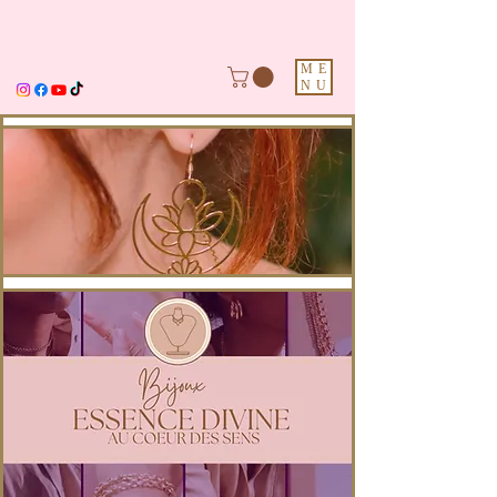
ME
NU