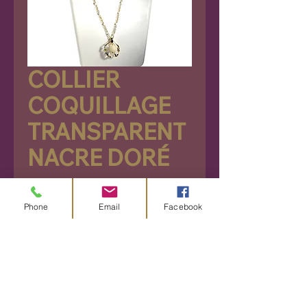
COLLIER
COQUILLAGE
TRANSPARENT
NACRE DORÉ
Prix
28,90 €
Phone
Email
Facebook
Rupture de stock
Découvrez notre très joli
collier en acier inoxydable,
dans un élégant coloris doré