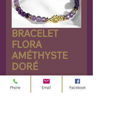
BRACELET
FLORA
AMÉTHYSTE
DORÉ
Prix
26,90 €
Phone
Email
Facebook
Rupture de stock
Découvrez ce magnifique
bracelet, alliant raffinement
et élégance.