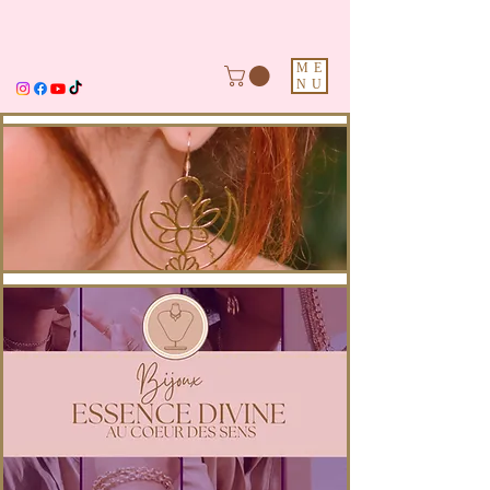
ME
NU