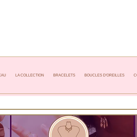
EAU
LA COLLECTION
BRACELETS
BOUCLES D'OREILLES
C