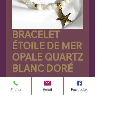
BRACELET
ÉTOILE DE MER
OPALE QUARTZ
BLANC DORÉ
Prix
26,90 €
Phone
Email
Facebook
Rupture de stock
Découvrez ce très joli
bracelet estival en acier
inoxydable, ajustable à tout