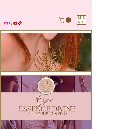
ME
NU