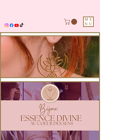
ME
NU