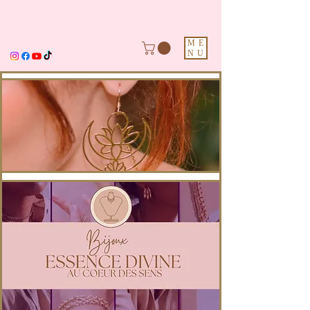
ME
NU