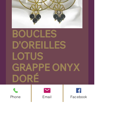
BOUCLES
D’OREILLES
LOTUS
GRAPPE ONYX
DORÉ
Prix
24,90 €
Phone
Email
Facebook
Rupture de stock
Découvrez ces somptueuses