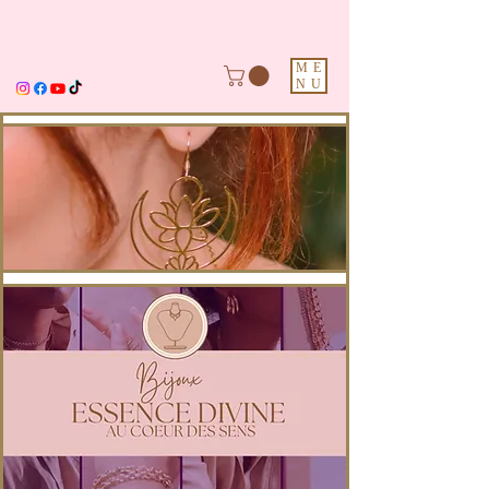
ME
NU