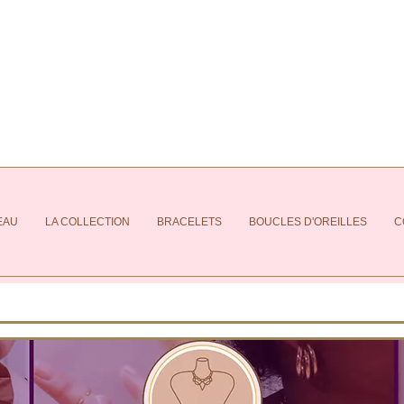
EAU
LA COLLECTION
BRACELETS
BOUCLES D'OREILLES
C