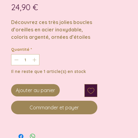
Prix
24,90 €
Découvrez ces très jolies boucles
d’oreilles en acier inoxydable,
coloris argenté, ornées d’étoiles
de mer et de perles en aventurine
Quantité
*
bleue.
Ces boucles d’oreilles apportent
une touche estivale à votre look
Il ne reste que 1 article(s) en stock
tout en symbolisant la beauté de la
mer et la liberté.
L’aventurine bleue est réputée
Ajouter au panier
pour ses vertus apaisantes,
favorisant la paix intérieure et
Commander et payer
l'équilibre émotionnel.
Elle stimule la créativité et aide à
une communication claire, tout en
apportant une énergie positive.