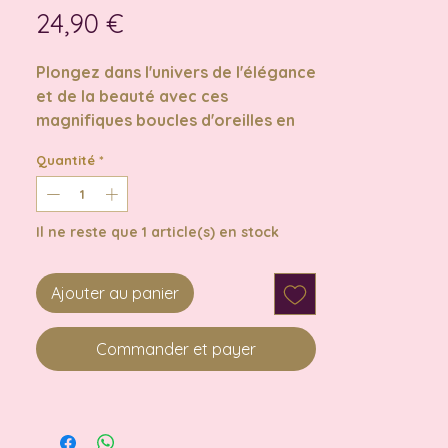
Prix
24,90 €
Plongez dans l'univers de l'élégance
et de la beauté avec ces
magnifiques boucles d'oreilles en
acier inoxydable, ornées de
Quantité
*
plusieurs pierres de quartz rose. Le
quartz rose, symbole de l'amour, de
la compassion et de la paix
Il ne reste que 1 article(s) en stock
intérieure, offre de nombreux
bienfaits qui peuvent vous aider à
trouver l'harmonie relationnelle, la
Ajouter au panier
confiance en soi, la guérison
émotionnelle et un sommeil
Commander et payer
réparateur.
Chaque détail de ces boucles
d'oreilles a été soigneusement
conçu pour vous séduire. Les