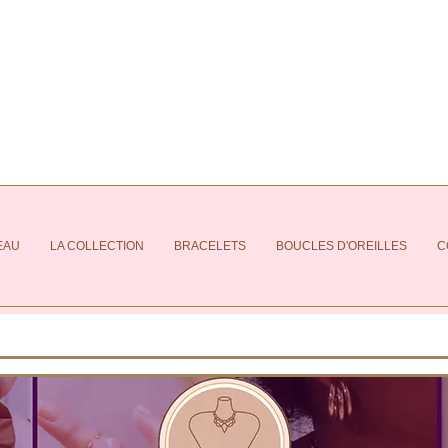
EAU
LA COLLECTION
BRACELETS
BOUCLES D'OREILLES
C